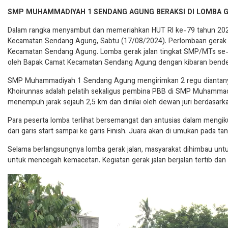
SMP MUHAMMADIYAH 1 SENDANG AGUNG BERAKSI DI LOMBA 
Dalam rangka menyambut dan memeriahkan HUT RI ke-79 tahun 2024
Kecamatan Sendang Agung, Sabtu (17/08/2024). Perlombaan gerak jal
Kecamatan Sendang Agung. Lomba gerak jalan tingkat SMP/MTs se
oleh Bapak Camat Kecamatan Sendang Agung dengan kibaran bender
SMP Muhammadiyah 1 Sendang Agung mengirimkan 2 regu diantanya 
Khoirunnas adalah pelatih sekaligus pembina PBB di SMP Muhamma
menempuh jarak sejauh 2,5 km dan dinilai oleh dewan juri berdasarka
Para peserta lomba terlihat bersemangat dan antusias dalam mengik
dari garis start sampai ke garis Finish. Juara akan di umukan pada t
Selama berlangsungnya lomba gerak jalan, masyarakat dihimbau untuk 
untuk mencegah kemacetan. Kegiatan gerak jalan berjalan tertib dan 