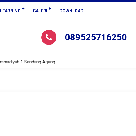
-LEARNING
GALERI
DOWNLOAD
089525716250
ammadiyah 1 Sendang Agung