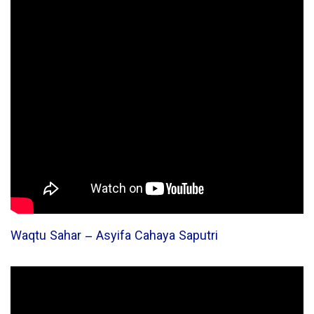
Waqtu Sahar – Asyifa Cahaya Saputri