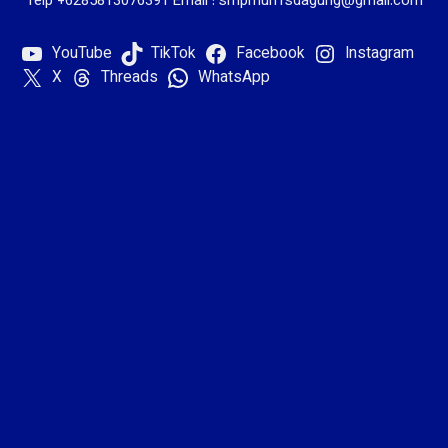
Telp +6285813076391 Email : smpmuh1sdagung@gmail.com
YouTube
TikTok
Facebook
Instagram
X
Threads
WhatsApp