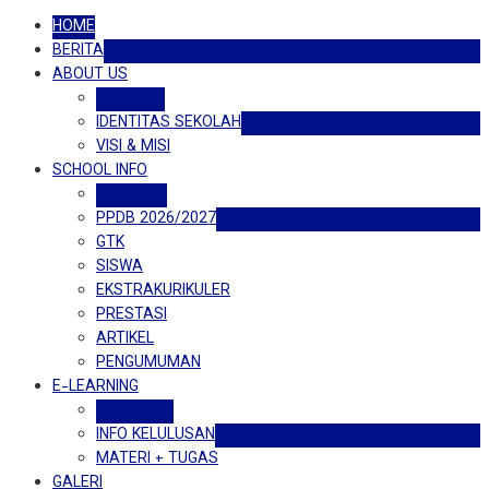
HOME
BERITA
ABOUT US
SEJARAH
IDENTITAS SEKOLAH
VISI & MISI
SCHOOL INFO
FASILITAS
PPDB 2026/2027
GTK
SISWA
EKSTRAKURIKULER
PRESTASI
ARTIKEL
PENGUMUMAN
E-LEARNING
E-LIBRARY
INFO KELULUSAN
MATERI + TUGAS
GALERI